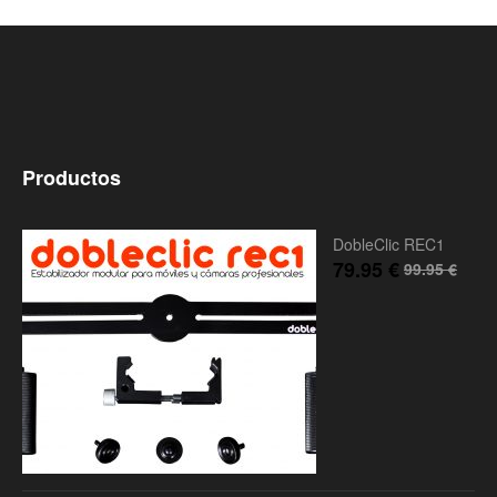
Productos
DobleClic REC1
79.95
€
99.95
€