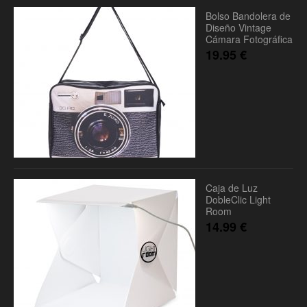
Bolso Bandolera de
Diseño Vintage
Cámara Fotográfica
19.95
€
Caja de Luz
DobleClic Light
Room
14.99
€