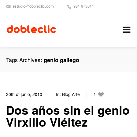
estudio@dobleclic.com
981 973611
SÍGUENOS
SEAMOS 
C
Tags Archives
genio gallego
30th of junio, 2010
In:
Blog Arte
1
4
Dos años sin el genio
Virxilio Viéitez