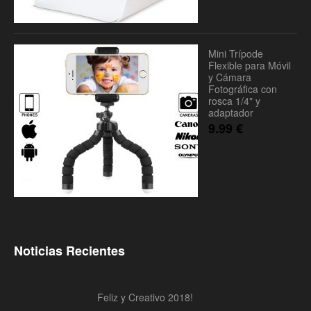
Mini Trípode
Flexible para Móvil
y Cámara
Fotográfica con
rosca 1/4" y
adaptador
9.99
€
Noticias Recientes
Feliz y Creativo 2018!