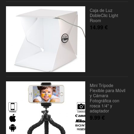
Caja de Luz
DobleClic Light
Room
14.99
€
Mini Trípode
Flexible para Móvil
y Cámara
Fotográfica con
rosca 1/4" y
adaptador
9.99
€