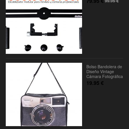
79.95
€
99.95
€
Bolso Bandolera de
Diseño Vintage
Cámara Fotográfica
19.95
€