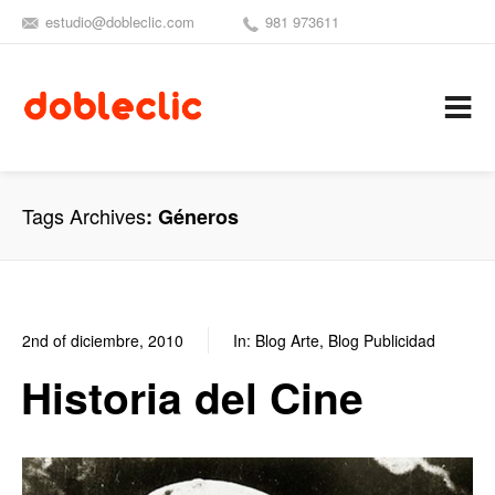
estudio@dobleclic.com
981 973611
SÍGUENOS
SEAMOS 
C
Tags Archives
Géneros
2nd of diciembre, 2010
In:
Blog Arte
,
Blog Publicidad
0
0
Historia del Cine