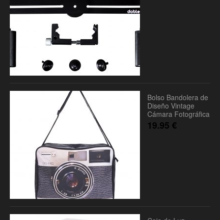
Bolso Bandolera de
Diseño Vintage
Cámara Fotográfica
19.95
€