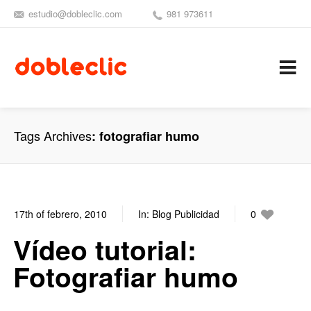
estudio@dobleclic.com
981 973611
SÍGUENOS
SEAMOS 
C
Tags Archives
fotografiar humo
17th of febrero, 2010
In:
Blog Publicidad
0
0
Vídeo tutorial:
Fotografiar humo