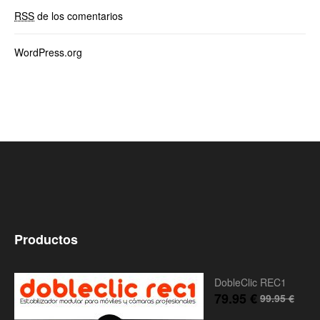
RSS
de los comentarios
WordPress.org
Productos
DobleClic REC1
79.95
€
99.95
€