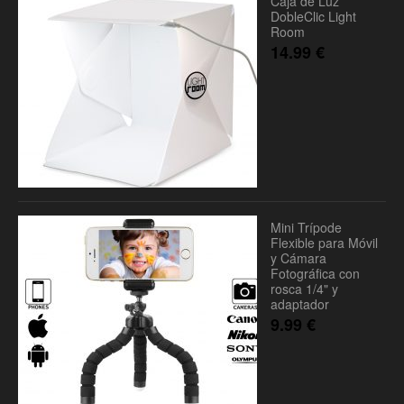
Caja de Luz
DobleClic Light
Room
14.99
€
Mini Trípode
Flexible para Móvil
y Cámara
Fotográfica con
rosca 1/4" y
adaptador
9.99
€