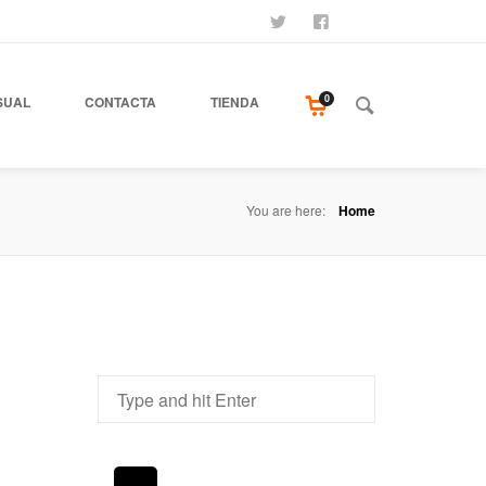
SÍGUENOS
SEAMOS AMIGOS
COMPRA NUESTR
0
SUAL
CONTACTA
TIENDA
You are here:
Home