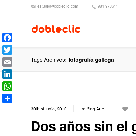
estudio@dobleclic.com
981 973611
Facebook
Tags Archives
fotografía gallega
Twitter
Email
LinkedIn
WhatsApp
Compartir
30th of junio, 2010
In:
Blog Arte
1
Dos años sin el g