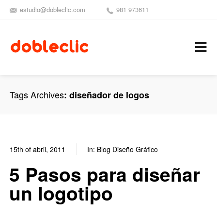
estudio@dobleclic.com
981 973611
SÍGUENOS
SEAMOS 
C
Tags Archives
diseñador de logos
15th of abril, 2011
In:
Blog Diseño Gráfico
1
1
5 Pasos para diseñar
un logotipo