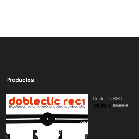
Productos
DobleClic REC1
79.95
€
99.95
€