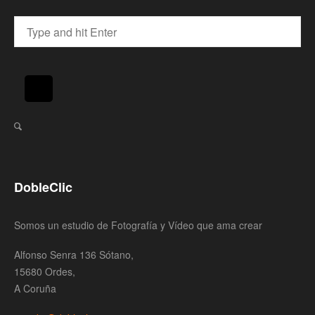
DobleClic
Somos un estudio de Fotografía y Vídeo que ama crear
Alfonso Senra 136 Sótano,
15680 Ordes,
A Coruña