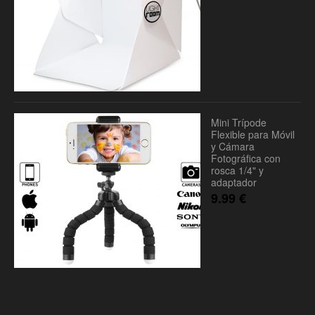
Mini Trípode
Flexible para Móvil
y Cámara
Fotográfica con
rosca 1/4" y
adaptador
9.99
€