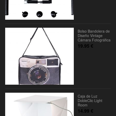
Bolso Bandolera de
Diseño Vintage
Cámara Fotográfica
19.95
€
Caja de Luz
DobleClic Light
Room
14.99
€