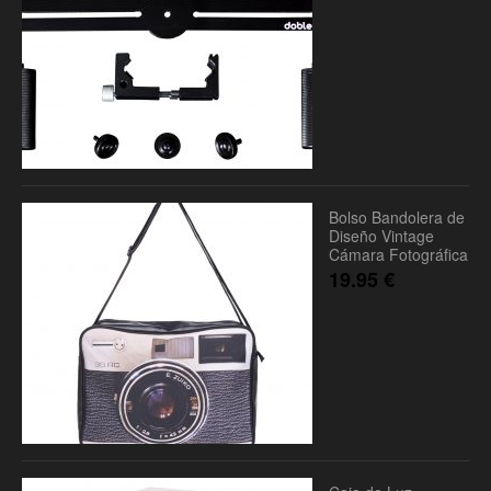
Bolso Bandolera de
Diseño Vintage
Cámara Fotográfica
19.95
€