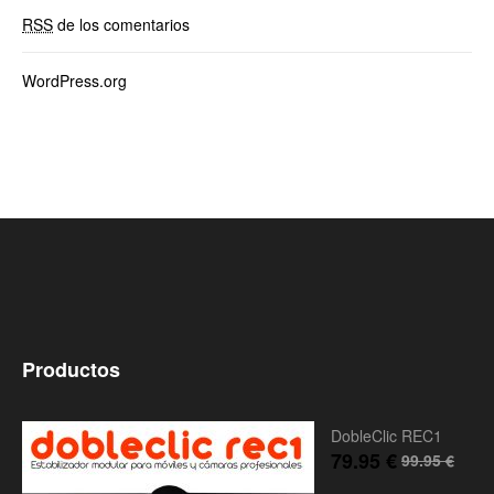
RSS
de los comentarios
WordPress.org
Productos
DobleClic REC1
79.95
€
99.95
€