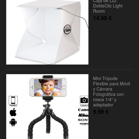
Caja de Luz
DobleClic Light
Room
14.99
€
Mini Trípode
Flexible para Móvil
y Cámara
Fotográfica con
rosca 1/4" y
adaptador
9.99
€