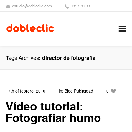
estudio@dobleclic.com
981 973611
SÍGUENOS
SEAMOS 
C
Tags Archives
director de fotografía
17th of febrero, 2010
In:
Blog Publicidad
0
0
Vídeo tutorial:
Fotografiar humo