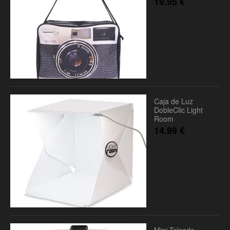
19.95
€
Caja de Luz
DobleClic Light
Room
14.99
€