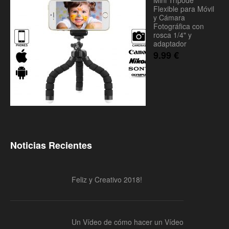
Mini Trípode
Flexible para Móvil
y Cámara
Fotográfica con
rosca 1/4" y
adaptador
9.99
€
Noticias Recientes
Feliz y Creativo 2018!
Un Vídeo de cómo hacer un Vídeo