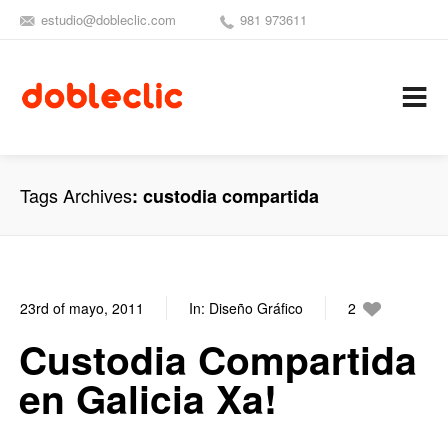
estudio@dobleclic.com
981 973611
SÍGUENOS
SEAMOS 
C
Tags Archives
custodia compartida
23rd of mayo, 2011
In:
Diseño Gráfico
2
0
Custodia Compartida
en Galicia Xa!