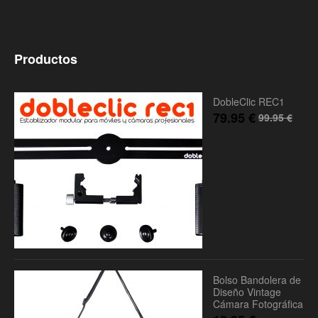
Productos
DobleClic REC1
79.95
€
99.95
€
Bolso Bandolera de
Diseño Vintage
Cámara Fotográfica