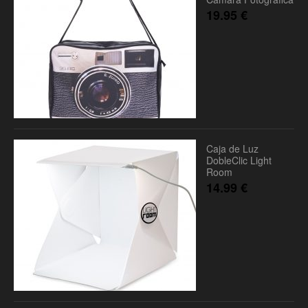
19.95
€
Caja de Luz
DobleClic Light
Room
14.99
€