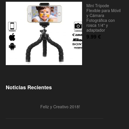
Mini Trípode
Flexible para Móvil
y Cámara
Fotográfica con
rosca 1/4" y
adaptador
9.99
€
Noticias Recientes
Feliz y Creativo 2018!