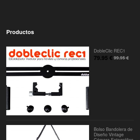
Productos
DobleClic REC1
79.95
€
99.95
€
Bolso Bandolera de
Diseño Vintage
Cámara Fotográfica