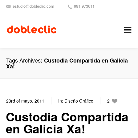
estudio@dobleclic.com
981 973611
SÍGUENOS
SEAMOS 
C
Tags Archives
Custodia Compartida en Galicia
Xa!
23rd of mayo, 2011
In:
Diseño Gráfico
2
0
Custodia Compartida
en Galicia Xa!