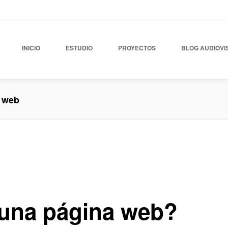
INICIO
ESTUDIO
PROYECTOS
BLOG AUDIOVI
a web
b
,
Blog Posicionamiento
,
Blog Publicidad
,
Noticias
0
 una página web?