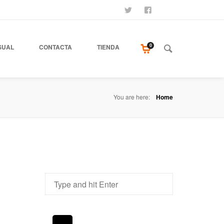
SÍGUENOS
SEAMOS AMIGOS
COMPRA NUESTR
0
SUAL
CONTACTA
TIENDA
You are here:
Home