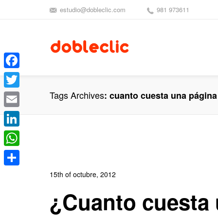
estudio@dobleclic.com
981 973611
Facebook
Tags Archives
cuanto cuesta una págin
Twitter
Email
LinkedIn
WhatsApp
Compartir
15th of octubre, 2012
In:
Blog de Comercio Electrónico
,
Blog Diseño We
¿Cuanto cuesta
0