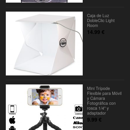
Caja de Luz
DobleClic Light
Room
14.99
€
Mini Trípode
Flexible para Móvil
y Cámara
Fotográfica con
rosca 1/4" y
adaptador
9.99
€