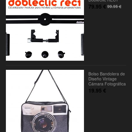
79.95
€
99.95
€
Bolso Bandolera de
Diseño Vintage
Cámara Fotográfica
19.95
€