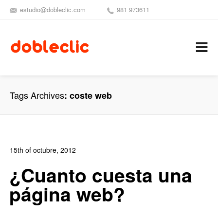
estudio@dobleclic.com
981 973611
SÍGUENOS
SEAMOS 
C
Tags Archives
coste web
15th of octubre, 2012
In:
Blog de Comercio Electrónico
,
Blog Diseño Web
,
Blog
¿Cuanto cuesta una
Posicionamiento
,
Blog Publicidad
,
Noticias
página web?
0
0