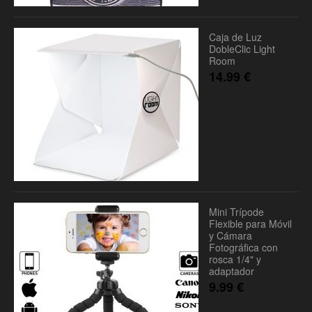
Caja de Luz
DobleClic Light
Room
14.99
€
Mini Trípode
Flexible para Móvil
y Cámara
Fotográfica con
rosca 1/4" y
adaptador
9.99
€