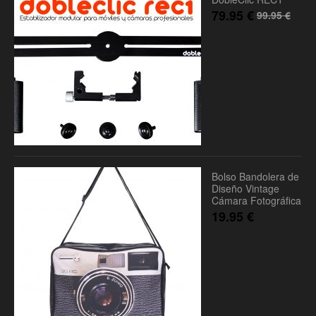
79.95
€
99.95
€
Bolso Bandolera de
Diseño Vintage
Cámara Fotográfica
19.95
€