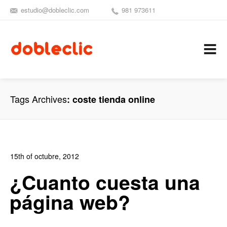
estudio@dobleclic.com
981 973611
SÍGUENOS
SEAMOS 
C
Tags Archives
coste tienda online
15th of octubre, 2012
In:
Blog de Comercio Electrónico
,
Blog Diseño Web
,
Blog
¿Cuanto cuesta una
Posicionamiento
,
Blog Publicidad
,
Noticias
página web?
0
0