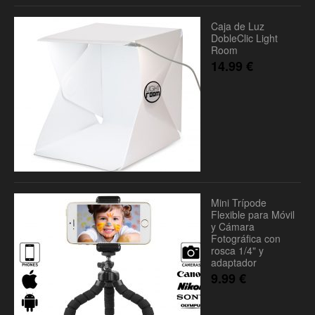
Caja de Luz
DobleClic Light
Room
14.99
€
Mini Trípode
Flexible para Móvil
y Cámara
Fotográfica con
rosca 1/4" y
adaptador
9.99
€