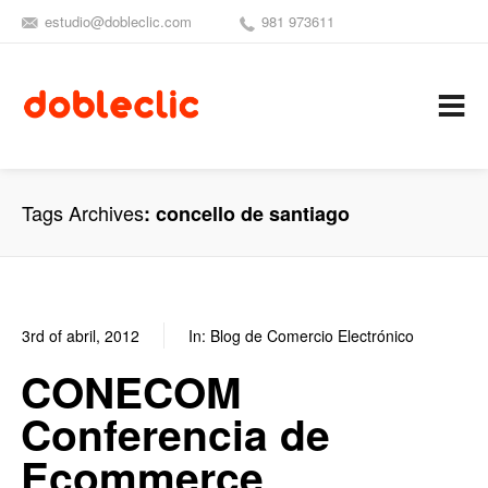
estudio@dobleclic.com
981 973611
SÍGUENOS
SEAMOS 
C
Tags Archives
concello de santiago
3rd of abril, 2012
In:
Blog de Comercio Electrónico
0
0
CONECOM
Conferencia de
Ecommerce