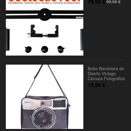
79.95
€
99.95
€
Bolso Bandolera de
Diseño Vintage
Cámara Fotográfica
19.95
€