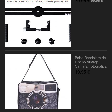
79.95
€
99.95
€
Bolso Bandolera de
Diseño Vintage
Cámara Fotográfica
19.95
€