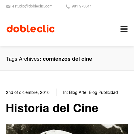
estudio@dobleclic.com
981 973611
SÍGUENOS
SEAMOS 
C
Tags Archives
comienzos del cine
2nd of diciembre, 2010
In:
Blog Arte
,
Blog Publicidad
0
0
Historia del Cine