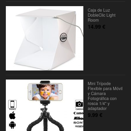
Caja de Luz
DobleClic Light
Room
14.99
€
Mini Trípode
Flexible para Móvil
y Cámara
Fotográfica con
rosca 1/4" y
adaptador
9.99
€