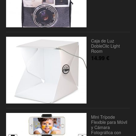
Caja de Luz
DobleClic Light
Room
14.99
€
Mini Trípode
Flexible para Móvil
y Cámara
Fotográfica con