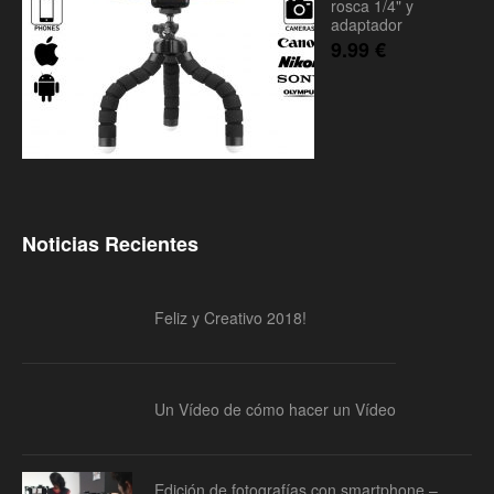
rosca 1/4" y
adaptador
9.99
€
Noticias Recientes
Feliz y Creativo 2018!
Un Vídeo de cómo hacer un Vídeo
Edición de fotografías con smartphone –