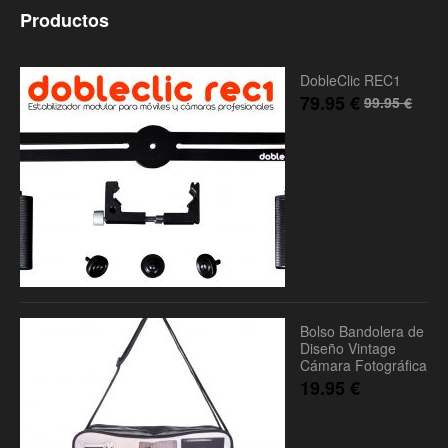
Productos
DobleClic REC1
79.95
€
99.95
€
Bolso Bandolera de
Diseño Vintage
Cámara Fotográfica
19.95
€