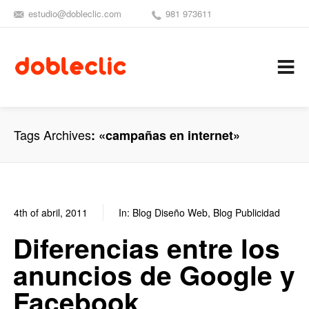
estudio@dobleclic.com
981 973611
SÍGUENOS
SEAMOS 
C
Tags Archives
«campañas en internet»
4th of abril, 2011
In:
Blog Diseño Web
,
Blog Publicidad
0
0
Diferencias entre los
anuncios de Google y
Facebook