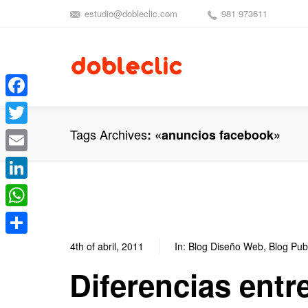
estudio@dobleclic.com
981 973611
Facebook
Tags Archives
«anuncios facebook»
Twitter
Email
LinkedIn
WhatsApp
Compartir
4th of abril, 2011
In:
Blog Diseño Web
,
Blog Pub
Diferencias entr