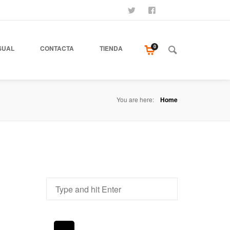
SÍGUENOS
SEAMOS AMIGOS
COMPRA NUESTR
0
SUAL
CONTACTA
TIENDA
You are here:
Home