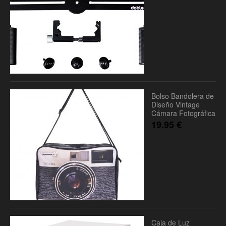
Bolso Bandolera de
Diseño Vintage
Cámara Fotográfica
19.95
€
Caja de Luz