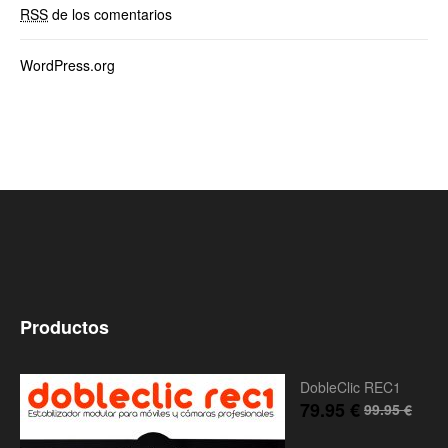
RSS
de los comentarios
WordPress.org
Productos
DobleClic REC1
79.95
€
99.95
€