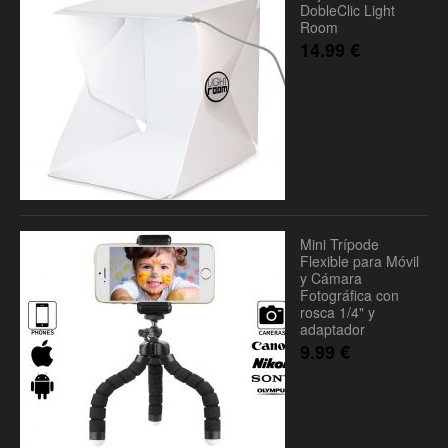
DobleClic Light
Room
14.99
€
Mini Trípode
Flexible para Móvil
y Cámara
Fotográfica con
rosca 1/4" y
adaptador
9.99
€