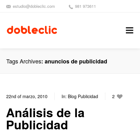
estudio@dobleclic.com
981 973611
SÍGUENOS
SEAMOS 
C
Tags Archives
anuncios de publicidad
22nd of marzo, 2010
In:
Blog Publicidad
2
0
Análisis de la
Publicidad