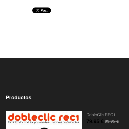
Productos
DobleClic REC1
79.95
€
99.95
€