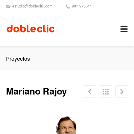
estudio@dobleclic.com
981 973611
SÍGUENOS
SEAMOS 
C
Proyectos
Mariano Rajoy