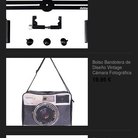
Bolso Bandolera de
Diseño Vintage
Cámara Fotográfica
19.95
€