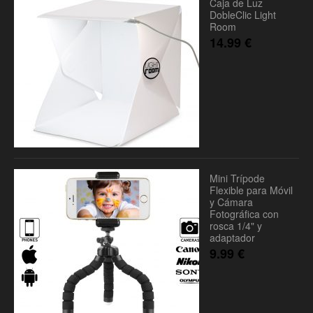
Caja de Luz
DobleClic Light
Room
14.99
€
Mini Trípode
Flexible para Móvil
y Cámara
Fotográfica con
rosca 1/4" y
adaptador
9.99
€