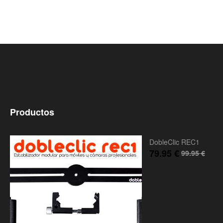
Productos
DobleClic REC1
79.95
€
99.95
€