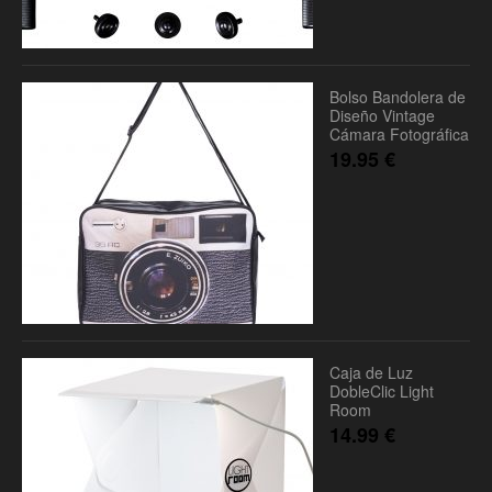
Bolso Bandolera de
Diseño Vintage
Cámara Fotográfica
19.95
€
Caja de Luz
DobleClic Light
Room
14.99
€