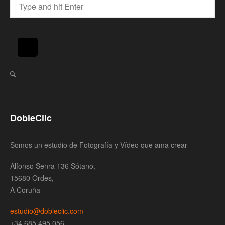
DobleClic
Somos un estudio de Fotografía y Vídeo que ama crear
Alfonso Senra 136 Sótano,
15680 Ordes,
A Coruña
estudio@dobleclic.com
+34 685 495 056