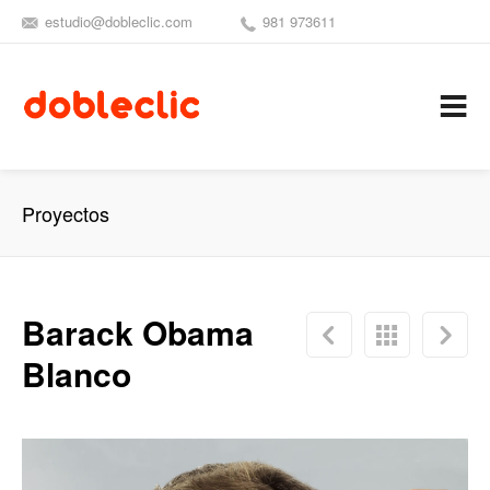
estudio@dobleclic.com
981 973611
SÍGUENOS
SEAMOS 
C
Proyectos
Barack Obama
Blanco