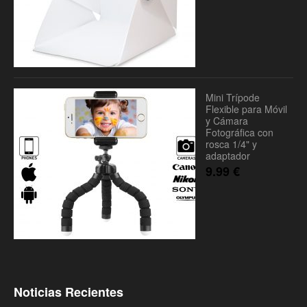
Mini Trípode
Flexible para Móvil
y Cámara
Fotográfica con
rosca 1/4" y
adaptador
9.99
€
Noticias Recientes