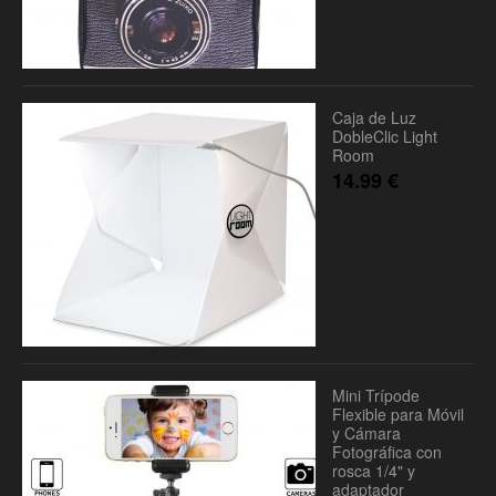
Caja de Luz
DobleClic Light
Room
14.99
€
Mini Trípode
Flexible para Móvil
y Cámara
Fotográfica con
rosca 1/4" y
adaptador