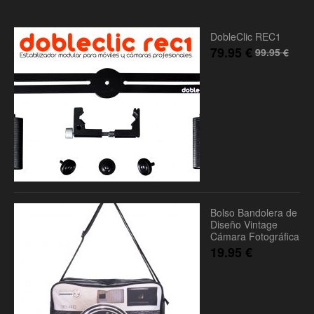
DobleClic REC1
79.95
€
99.95
€
Bolso Bandolera de
Diseño Vintage
Cámara Fotográfica
19.95
€