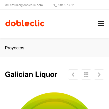
estudio@dobleclic.com
981 973611
SÍGUENOS
SEAMOS 
C
Proyectos
Galician Liquor