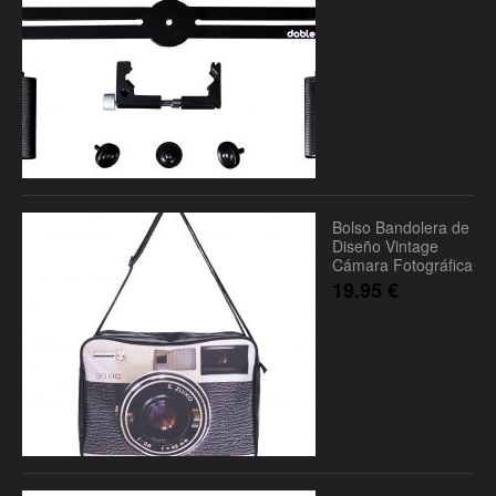
Bolso Bandolera de
Diseño Vintage
Cámara Fotográfica
19.95
€