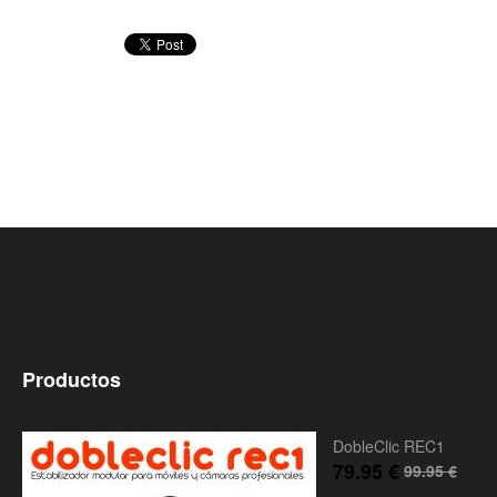
Productos
DobleClic REC1
79.95
€
99.95
€