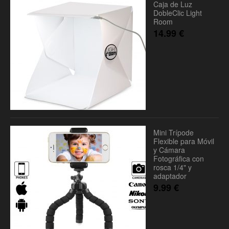
Caja de Luz
DobleClic Light
Room
14.99
€
Mini Trípode
Flexible para Móvil
y Cámara
Fotográfica con
rosca 1/4" y
adaptador
9.99
€