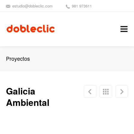
estudio@dobleclic.com
981 973611
SÍGUENOS
SEAMOS 
C
Proyectos
Galicia
Ambiental