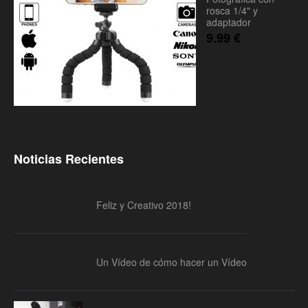
rosca 1/4" y
adaptador
9.99
€
Noticias Recientes
Feliz y Creativo 2018!
Un Vídeo de cómo hacer un Vídeo