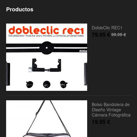
Productos
DobleClic REC1
79.95
€
99.95
€
Bolso Bandolera de
Diseño Vintage
Cámara Fotográfica
19.95
€