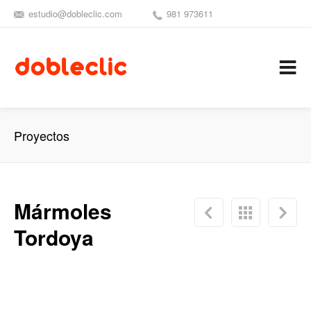
estudio@dobleclic.com
981 973611
SÍGUENOS
SEAMOS 
C
Proyectos
Mármoles
Tordoya