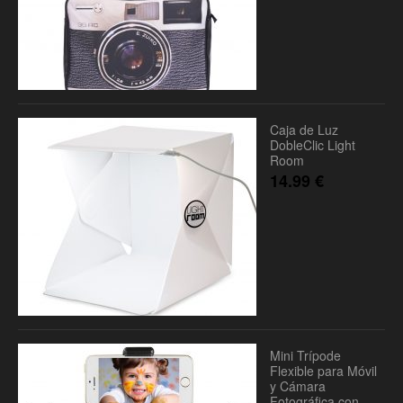
Caja de Luz
DobleClic Light
Room
14.99
€
Mini Trípode
Flexible para Móvil
y Cámara
Fotográfica con