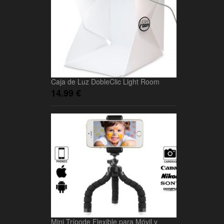
Caja de Luz DobleClic Light Room
14.99
€
Mini Trípode Flexible para Móvil y