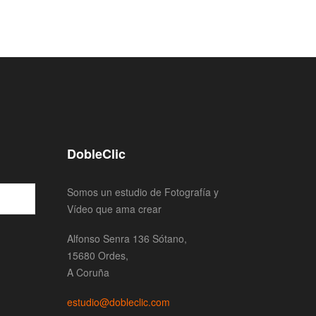
DobleClic
Somos un estudio de Fotografía y
Vídeo que ama crear
Alfonso Senra 136 Sótano,
15680 Ordes,
A Coruña
estudio@dobleclic.com