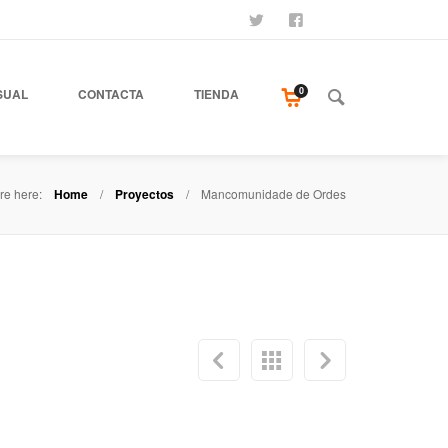
SÍGUENOS
SEAMOS AMIGOS
COMPRA NUESTR
0
SUAL
CONTACTA
TIENDA
re here:
Home
Proyectos
Mancomunidade de Ordes