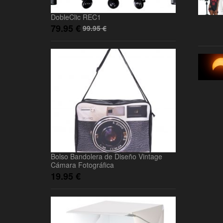
DobleClic REC1
79.95
€
99.95
€
Bolso Bandolera de Diseño Vintage
Cámara Fotográfica
19.95
€