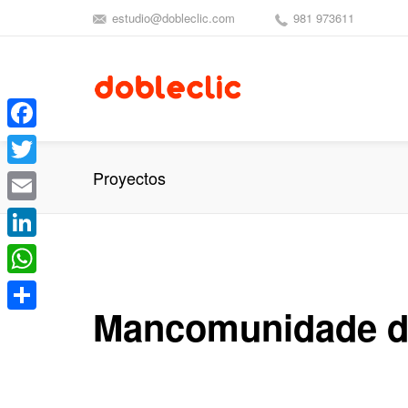
estudio@dobleclic.com
981 973611
Facebook
Proyectos
Twitter
Email
LinkedIn
WhatsApp
Mancomunidade d
Compartir