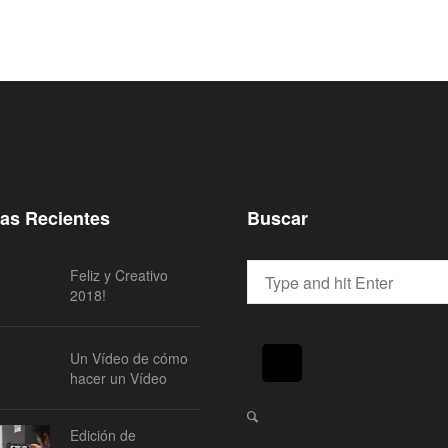
ias Recientes
Buscar
Feliz y Creativo
2018!
Un Vídeo de cómo
hacer un Vídeo
Edición de