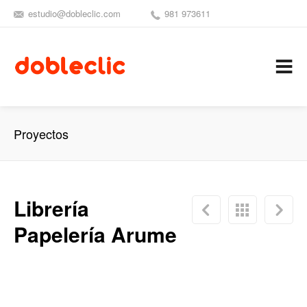
estudio@dobleclic.com
981 973611
SÍGUENOS
SEAMOS 
C
Proyectos
Librería
Papelería Arume