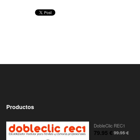
Productos
DobleClic REC1
79.95
€
99.95
€