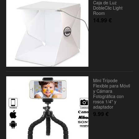
Caja de Luz
DobleClic Light
Room
14.99
€
Mini Trípode
Flexible para Móvil
y Cámara
Fotográfica con
rosca 1/4" y
adaptador
9.99
€