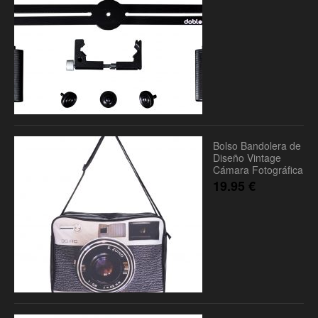
Bolso Bandolera de
Diseño Vintage
Cámara Fotográfica
19.95
€