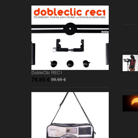
DobleClic REC1
79.95
€
99.95
€