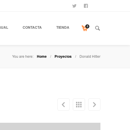
SÍGUENOS
SEAMOS AMIGOS
COMPRA NUESTR
0
SUAL
CONTACTA
TIENDA
You are here:
Home
Proyectos
Donald Hitler