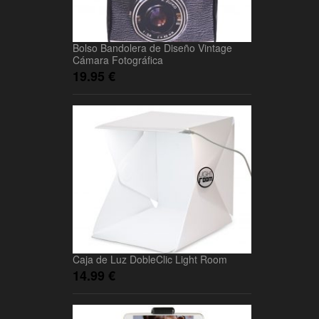
Bolso Bandolera de Diseño Vintage
Cámara Fotográfica
19.95
€
Caja de Luz DobleClic Light Room
14.99
€