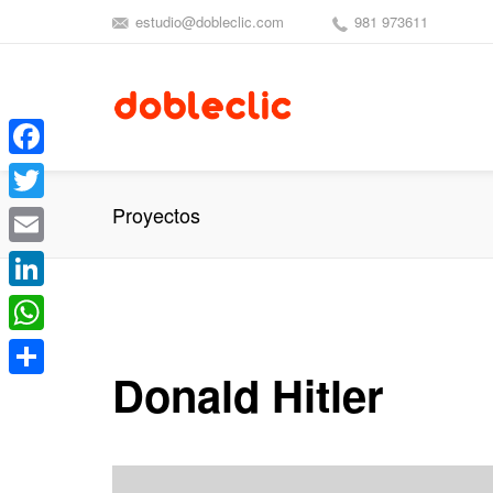
estudio@dobleclic.com
981 973611
Facebook
Proyectos
Twitter
Email
LinkedIn
WhatsApp
Donald Hitler
Compartir