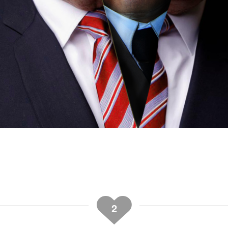
tir
2