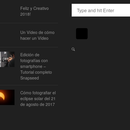
Feliz y Creativo
2018!
Un Vídeo de cómo
hacer un Vídeo
Edición de
fotografías con
smartphone –
Tutorial completo
Snapseed
Cómo fotografiar el
eclipse solar del 21
de agosto de 2017