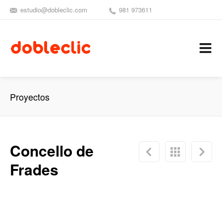
estudio@dobleclic.com
981 973611
SÍGUENOS
SEAMOS 
C
Proyectos
Concello de
Frades