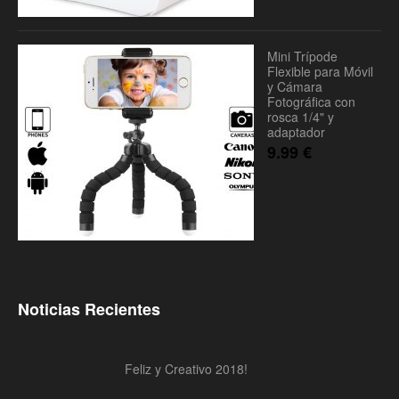
Mini Trípode
Flexible para Móvil
y Cámara
Fotográfica con
rosca 1/4" y
adaptador
9.99
€
Noticias Recientes
Feliz y Creativo 2018!