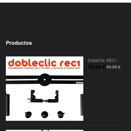
Productos
DobleClic REC1
79.95
€
99.95
€