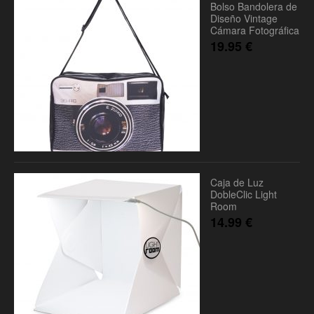
Bolso Bandolera de
Diseño Vintage
Cámara Fotográfica
19.95
€
Caja de Luz
DobleClic Light
Room
14.99
€